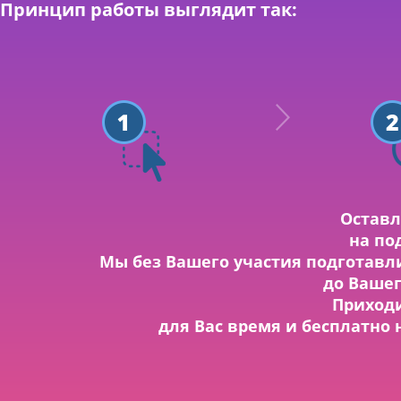
Татьяна
Принцип работы выглядит так:
оплаты, условия
Николаевна
старый роутер, 
очень доходчи
Призна
сотруд
Признательна к
профессионализ
клиентам.
Оставл
Елена Т.
на по
Мы без Вашего участия подготав
до Ваше
Приходи
Ребята
для Вас время и бесплатно
стабил
всяких
Ребята, вы луч