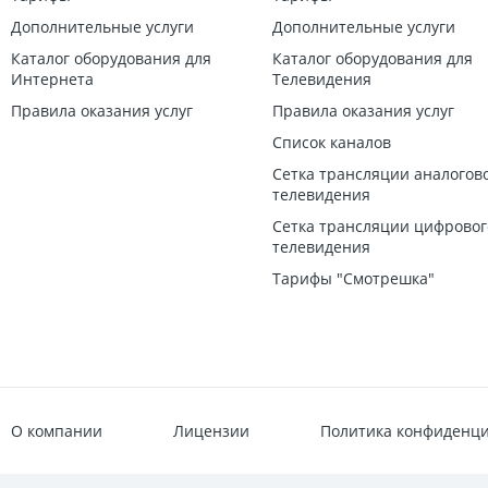
Хочу в
вопросу!
Дополнительные услуги
Дополнительные услуги
мастер
Скорос
Каталог оборудования для
Каталог оборудования для
Выражаю св
Интернета
Телевидения
просто
клиентоориенти
Правила оказания услуг
Правила оказания услуг
Впредь буду Ва
Сегодня я подк
Список каналов
искреннюю приз
Ирина
Сетка трансляции аналогов
работы. Все бы
телевидения
самое главное -
Сетка трансляции цифровог
заявлено, все 
телевидения
процветания и 
Очень 
Тарифы "Смотрешка"
обману
В ужасе убеж
быстро,мастер 
пожелания! Оч
летает! Так что 
О компании
Лицензии
Политика конфиденц
Павел