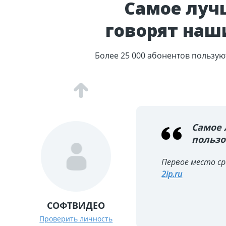
Спасиб
Самое луч
говорят наш
Все работает, 
Более 25 000 абонентов пользу
Татьяна
Самое 
польз
Первое место ср
2ip.ru
СОФТВИДЕО
Проверить личность