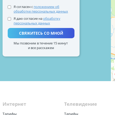
Я согласен с
положением об
обработке персональных данных
Я даю согласие на
обработку
персональных данных
Никита
СВЯЖИТЕСЬ СО МНОЙ
Мы позвоним в течение 15 минут
и все расскажем
Выража
правил
понима
Хочу поблаго
принимал участ
убежавшего с к
Сергей
Connect (бывши
Интернет
Телевидение
Особенно хочу 
Евгению, за от
Тарифы
Тарифы