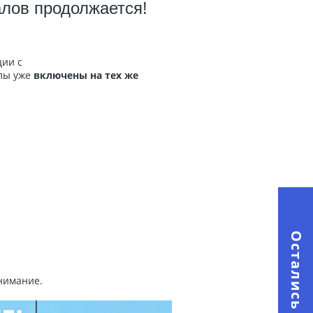
лов продолжается!
ции с
лы уже
включены
на тех же
нимание.