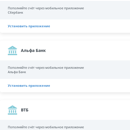
Пополняйте счёт через мобильное приложение
Сбербанк
Установить приложение
Альфа Банк
Пополняйте счёт через мобильное приложение
Альфа Банк
Установить приложение
ВТБ
Пополняйте счёт через мобильное приложение