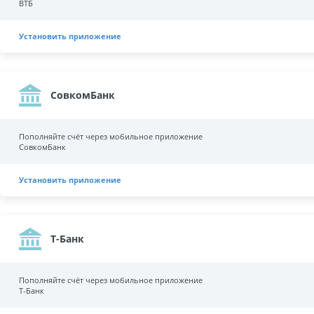
ВТБ
Установить приложение
СовкомБанк
Пополняйте счёт через мобильное приложение
СовкомБанк
Установить приложение
Т-Банк
Пополняйте счёт через мобильное приложение
Т-Банк