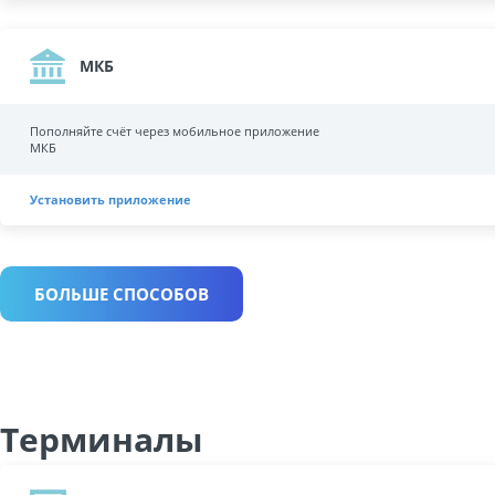
МКБ
Пополняйте счёт через мобильное приложение
МКБ
Установить приложение
БОЛЬШЕ СПОСОБОВ
Терминалы