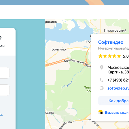
?
ами
ых